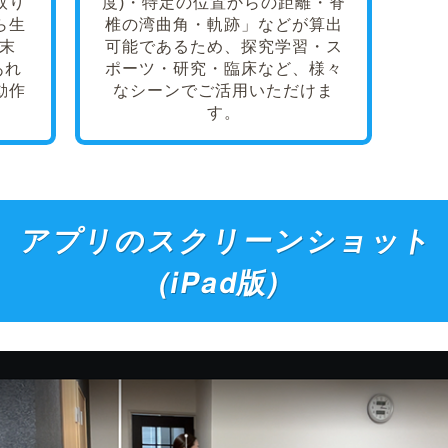
現場で素早
マーカーレスで手軽に体の各部
」「手
位の「角度(角速度)・速度(加速
に取り
度)・特定の位置からの距離・脊
から生
椎の湾曲角・軌跡」などが算出
S端末
可能であるため、探究学習・ス
さえあれ
ポーツ・研究・臨床など、様々
レス動作
なシーンでご活用いただけま
す。
アプリのスクリーンショ
(iPad版)