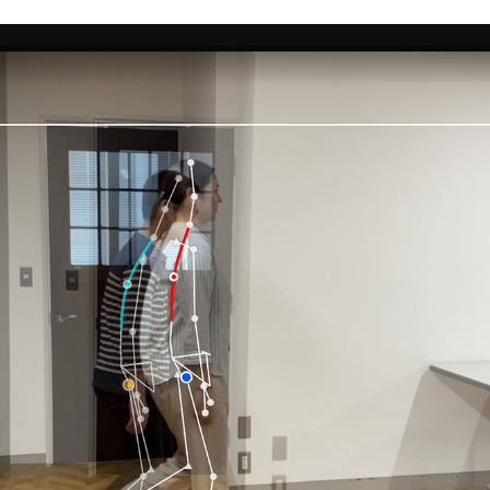
iPad版：2画面比較(縦並び)