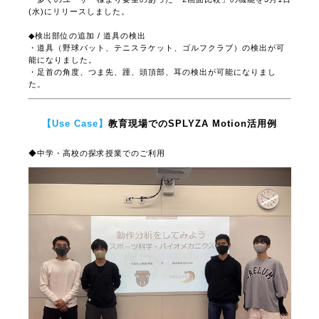
◆2画面比較
・多くのユーザー様より要望のあった「2画面比較」の機能を3月1日
(水)にリリースしました。
◆検出部位の追加 / 道具の検出
・道具（野球バット、テニスラケット、ゴルフクラブ）の検出が可
能になりました。
・足首の角度、つま先、踵、頭頂部、耳の検出が可能になりまし
た。
【Use Case】
教育現場でのSPLYZA Motion活用例
◆中学・高校の探求授業でのご利用