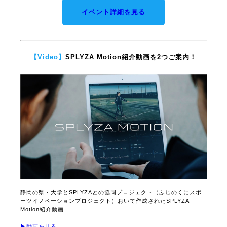
3月3日(金)～4日(土)に国立オリンピック記念青少年総合センターで
開催される「2022年度 教育の情報化推進フォーラム」にて、東京学
芸大学附属世田谷小学校の久保 賢太郎 先生が「指導者向け体育実技
デジタル教材活用」というテーマでSPLYZA MotionとSPLYZA
Teamsを取り上げ講演をされる予定です。
久保先生のセミナーは3日(金)16:50～17:50に開催されます。
イベント詳細を見る
【Video】
SPLYZA Motion紹介動画を2つご案内！